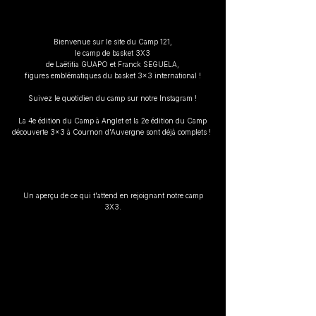
Bienvenue sur le site du Camp 121,
le camp de basket 3X3
de Laëtitia GUAPO et Franck SEGUELA,
figures emblématiques du basket 3x3 international !
Suivez le quotidien du camp sur notre Instagram !
La 4e édition du Camp à Anglet et la
2e édition du Camp
découverte 3x3 à Cournon d'Auvergne sont déjà complets !
Un aperçu de ce qui t'attend en rejoignant notre camp
3X3.