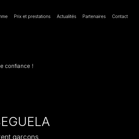
amme
Prix et prestations
Actualités
Partenaires
Contact
de confiance !
SEGUELA
rent garçons